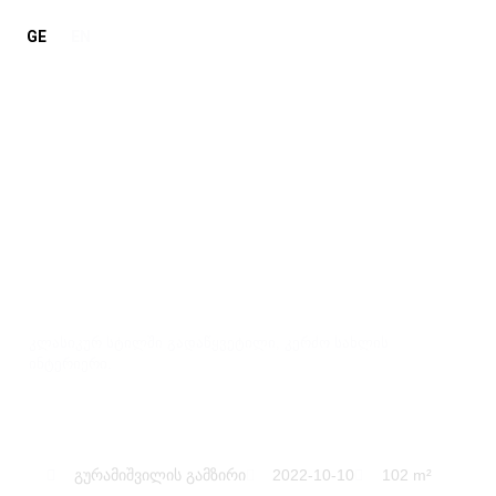
GE
EN
კერძო სახლი
კლასიკურ სტილში გადაწყვეტილი, კერძო სახლის
ინტერიერი.
გურამიშვილის გამზირი
2022-10-10
102 m²