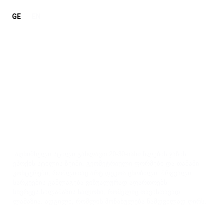
GE
EN
რემონტი სალონი
აღნიშნული სტილი გახლავთ 20-30-იანი წლების ჯაზის
ეპოქის სტილის ზეიმი, გეომეტრიული ფორმები და თამამი
კონტურები, რომლითაც არტ დეკოა ცნობილი. მრგვალი
სარკეების განლაგება ვიზუალურად აფართოებს
სივრცეს.სილამაზის სალონი, რომელიც თავისთავად
ლამაზია. ადგილი, რომლის მონახულება ნამდვილად ღირს.