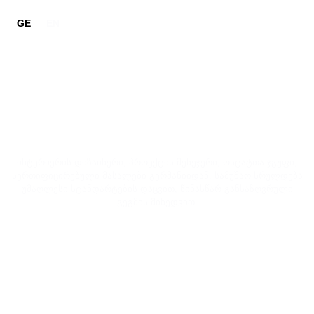
GE
EN
ჩვენი ნამუშევრები
ინტერიერის დიზაინერი, პროექტის მენეჯერი, ოსტატთა ჯგუფი,
სერთიფიცირებული მასალები გერმანიიდან. სამუშაო სრულდება
უმაღლესი სტანდარტების დაცვით, წინასწარ განსაზღვრული
გეგმის მიხედვით.